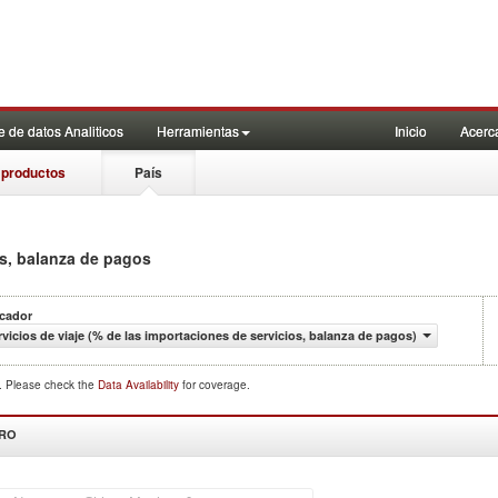
 de datos Analiticos
Herramientas
Inicio
Acerc
 productos
País
os, balanza de pagos
icador
rvicios de viaje (% de las importaciones de servicios, balanza de pagos)
d. Please check the
Data Availability
for coverage.
DRO