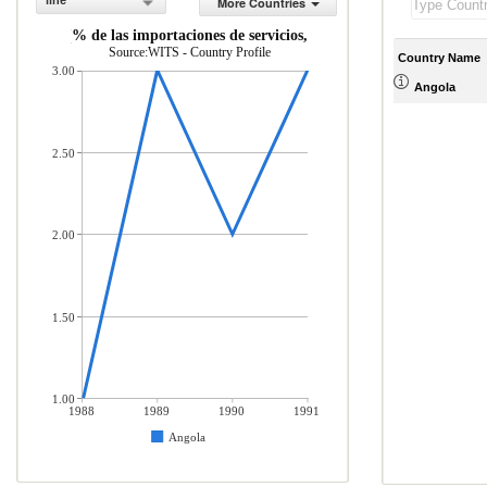
line
More Countries
os de viaje (% de las importaciones de servicios, balanza de pagos)
Source:WITS - Country Profile
Country Name
3.00
Angola
2.50
2.00
1.50
1.00
1988
1989
1990
1991
Angola