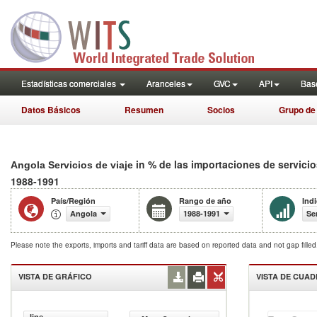
Estadísticas comerciales
Aranceles
GVC
API
Base
Datos Básicos
Resumen
Socios
Grupo de
in % de las importaciones de servici
Angola Servicios de viaje
1988-1991
País/Región
Rango de año
Ind
Angola
1988-1991
Se
Please note the exports, imports and tariff data are based on reported data and not gap fille
VISTA DE GRÁFICO
VISTA DE CUA