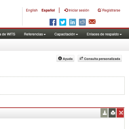
|
English
Español
Iniciar sesión
Registrarse
a de WITS
Referencias
Capacitación
Enlaces de respaldo
Ayuda
Consulta personalizada