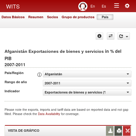
Togg
WITS
En
Es
Toggle
navig
Datos Básicos
Resumen
Socios
Grupo de productos
País
navigation
in % del
Afganistán Exportaciones de bienes y servicios
PIB
2007-2011
País/Región
Afganistán
Rango de año
2007-2011
Indicador
Exportaciones de bienes y servicios (% del PIB)
Please note the exports, imports and tariff data are based on reported data and not gap
filled. Please check the
Data Availability
for coverage.
VISTA DE GRÁFICO