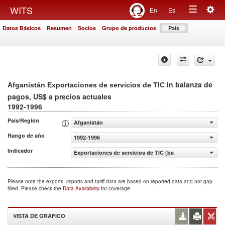
Togg
WITS
En
Es
Toggle
navig
Datos Básicos
Resumen
Socios
Grupo de productos
País
navigation
in balanza de
Afganistán Exportaciones de servicios de TIC
pagos, US$ a precios actuales
1992-1996
País/Región
Afganistán
Rango de año
1992-1996
Indicador
Exportaciones de servicios de TIC (balanza de pagos, US$
Please note the exports, imports and tariff data are based on reported data and not gap
filled. Please check the
Data Availability
for coverage.
VISTA DE GRÁFICO