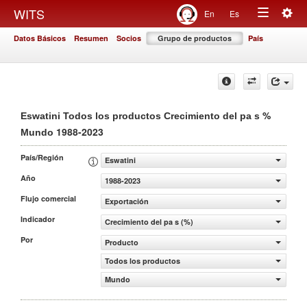
Togg
WITS
En
Es
Toggle
navig
Datos Básicos
Resumen
Socios
Grupo de productos
País
navigation
%
Eswatini Todos los productos Crecimiento del pa s
1988-2023
Mundo
País/Región
Eswatini
Año
1988-2023
Flujo comercial
Exportación
Indicador
Crecimiento del pa s (%)
Por
Producto
Todos los productos
Mundo