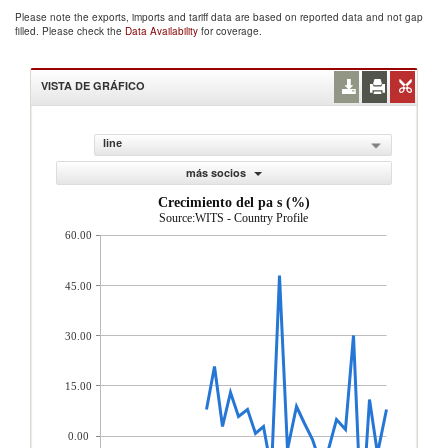
Please note the exports, imports and tariff data are based on reported data and not gap
filled. Please check the
Data Availability
for coverage.
VISTA DE GRÁFICO
line
más socios
Crecimiento del pa s (%)
Source:WITS - Country Profile
60.00
45.00
30.00
15.00
0.00