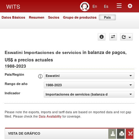
Togg
WITS
En
Es
Toggle
navig
Datos Básicos
Resumen
Socios
Grupo de productos
País
navigation
in balanza de pagos,
Eswatini Importaciones de servicios
US$ a precios actuales
1988-2023
País/Región
Eswatini
Rango de año
1988-2023
Indicador
Importaciones de servicios (balanza de pagos, US$ a pre
Please note the exports, imports and tariff data are based on reported data and not gap
filled. Please check the
Data Availability
for coverage.
VISTA DE GRÁFICO