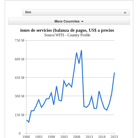
line
More Countries
Importaciones de servicios (balanza de pagos, US$ a precios actuales)
Source:WITS - Country Profile
750 M
600 M
450 M
300 M
150 M
0
1988
1993
1998
2003
2008
2013
2018
2023