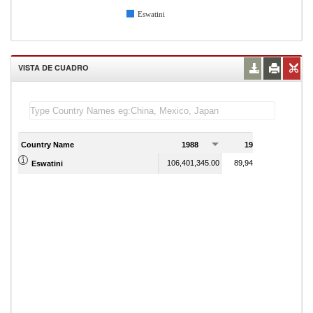
Eswatini
VISTA DE CUADRO
Country Name
1988
1989
106,401,345.00
89,946,247.00
Eswatini