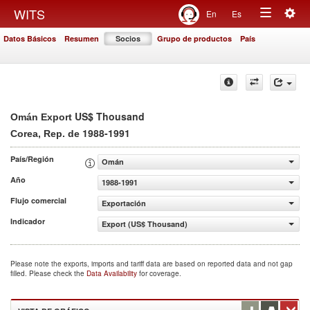
Togg
WITS
En
Es
Toggle
navig
Datos Básicos
Resumen
Socios
Grupo de productos
País
navigation
US$ Thousand
Omán Export
1988-1991
Corea, Rep. de
País/Región
Omán
Año
1988-1991
Flujo comercial
Exportación
Indicador
Export (US$ Thousand)
Please note the exports, imports and tariff data are based on reported data and not gap
filled. Please check the
Data Availability
for coverage.