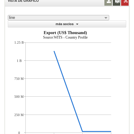
VISTA DE GRÁFICO
line
más socios
Export (US$ Thousand)
Source:WITS - Country Profile
1.25 B
1 B
750 M
500 M
250 M
0