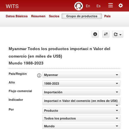
Togg
WITS
En
Es
Toggle
navig
Datos Básicos
Resumen
Socios
Grupo de productos
País
navigation
Myanmar Todos los productos importaci n Valor del
comercio (en miles de US$)
1988-2023
Mundo
País/Región
Myanmar
Año
1988-2023
Flujo comercial
Importación
Indicador
importaci n Valor del comercio (en miles de US$)
Por
Producto
Todos los productos
Mundo