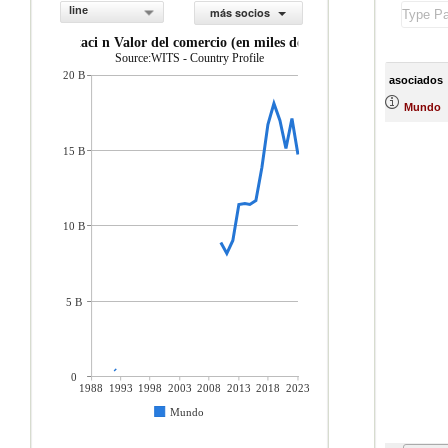
line
más socios
exportaci n Valor del comercio (en miles de US$)
Source:WITS - Country Profile
20 B
asociados
Mundo
15 B
10 B
5 B
0
1988
1993
1998
2003
2008
2013
2018
2023
Mundo