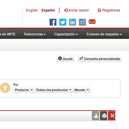
|
English
Español
Iniciar sesión
Registrarse
a de WITS
Referencias
Capacitación
Enlaces de respaldo
Ayuda
Consulta personalizada
Por
de US$)
Producto
Todos los productos
Mundo