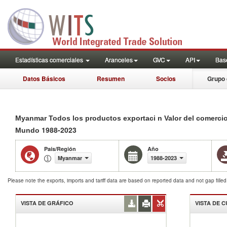
Estadísticas comerciales
Aranceles
GVC
API
Base
Datos Básicos
Resumen
Socios
Grupo 
Myanmar Todos los productos exportaci n Valor del comercio
1988-2023
Mundo
País/Región
Año
Myanmar
1988-2023
Please note the exports, imports and tariff data are based on reported data and not gap fille
VISTA DE GRÁFICO
VISTA DE 