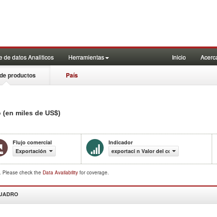
 de datos Analiticos
Herramientas
Inicio
Acerc
de productos
País
 (en miles de US$)
Flujo comercial
Indicador
Exportación
exportaci n Valor del comercio (en miles 
d. Please check the
Data Availability
for coverage.
CUADRO