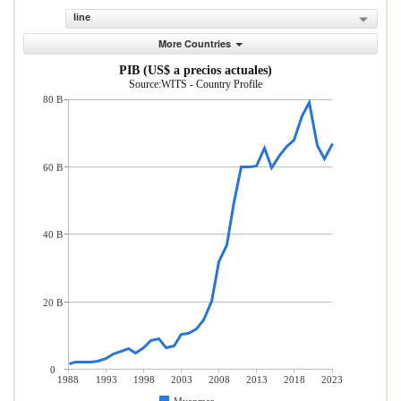
line
More Countries
PIB (US$ a precios actuales)
Source:WITS - Country Profile
80 B
60 B
40 B
20 B
0
1988
1993
1998
2003
2008
2013
2018
2023