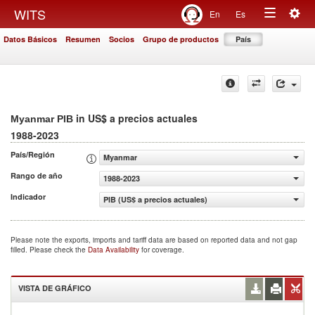
Togg
WITS
En
Es
Toggle
navig
Datos Básicos
Resumen
Socios
Grupo de productos
País
navigation
in US$ a precios actuales
Myanmar PIB
1988-2023
País/Región
Myanmar
Rango de año
1988-2023
Indicador
PIB (US$ a precios actuales)
Please note the exports, imports and tariff data are based on reported data and not gap
filled. Please check the
Data Availability
for coverage.
VISTA DE GRÁFICO