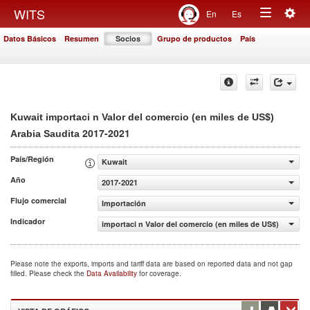
Togg
WITS
En
Es
Toggle
navig
Datos Básicos
Resumen
Socios
Grupo de productos
País
navigation
Kuwait importaci n Valor del comercio (en miles de US$)
2017-2021
Arabia Saudita
País/Región
Kuwait
Año
2017-2021
Flujo comercial
Importación
Indicador
importaci n Valor del comercio (en miles de US$)
Please note the exports, imports and tariff data are based on reported data and not gap
filled. Please check the
Data Availability
for coverage.