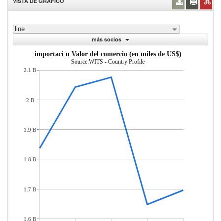
VISTA DE GRÁFICO
line
más socios
importaci n Valor del comercio (en miles de US$)
Source:WITS - Country Profile
2.1 B
2 B
1.9 B
1.8 B
1.7 B
1.6 B