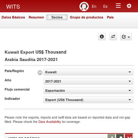
Togg
WITS
En
Es
Toggle
navig
Datos Básicos
Resumen
Socios
Grupo de productos
País
navigation
US$ Thousand
Kuwait Export
2017-2021
Arabia Saudita
País/Región
Kuwait
Año
2017-2021
Flujo comercial
Exportación
Indicador
Export (US$ Thousand)
Please note the exports, imports and tariff data are based on reported data and not gap
filled. Please check the
Data Availability
for coverage.