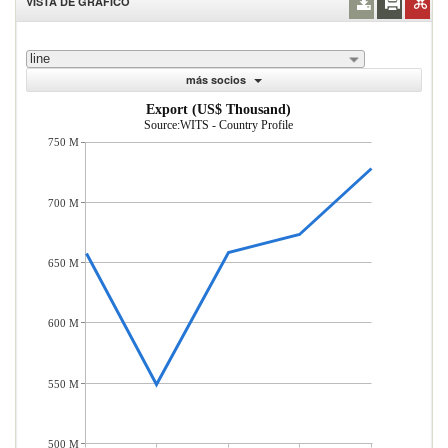
VISTA DE GRÁFICO
line
más socios
Export (US$ Thousand)
Source:WITS - Country Profile
750 M
700 M
650 M
600 M
550 M
500 M