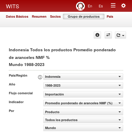
Togg
WITS
En
Es
Toggle
navig
Datos Básicos
Resumen
Socios
Grupo de productos
País
navigation
Indonesia Todos los productos Promedio ponderado
%
de aranceles NMF
1988-2023
Mundo
País/Región
Indonesia
Año
1988-2023
Flujo comercial
Importación
Indicador
Promedio ponderado de aranceles NMF (%)
Por
Producto
Todos los productos
Mundo