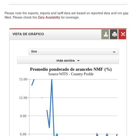
Please note the exports, imports and tariff data are based on reported data and not gap
filled. Please check the
Data Availability
for coverage.
VISTA DE GRÁFICO
line
más socios
Promedio ponderado de aranceles NMF (%)
Source:WITS - Country Profile
15.00
12.00
9.00
6.00