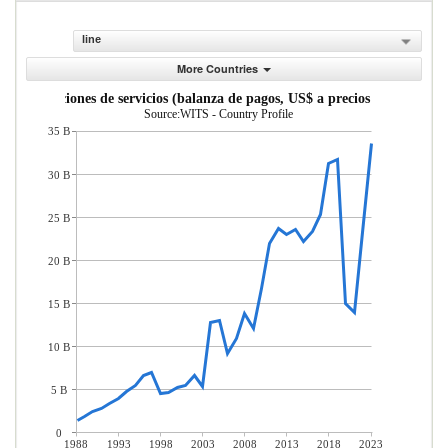
line
More Countries
Exportaciones de servicios (balanza de pagos, US$ a precios actuales)
Source:WITS - Country Profile
35 B
30 B
25 B
20 B
15 B
10 B
5 B
0
1988
1993
1998
2003
2008
2013
2018
2023