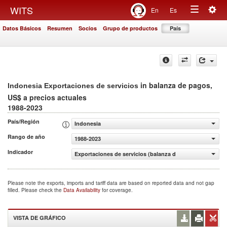
Togg
WITS
En
Es
Toggle
navig
Datos Básicos
Resumen
Socios
Grupo de productos
País
navigation
in balanza de pagos,
Indonesia Exportaciones de servicios
US$ a precios actuales
1988-2023
País/Región
Indonesia
Rango de año
1988-2023
Indicador
Exportaciones de servicios (balanza de pagos, US$ a pre
Please note the exports, imports and tariff data are based on reported data and not gap
filled. Please check the
Data Availability
for coverage.
VISTA DE GRÁFICO