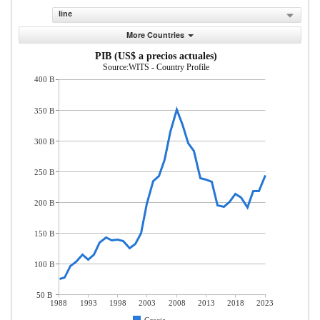
line
More Countries
PIB (US$ a precios actuales)
Source:WITS - Country Profile
400 B
350 B
300 B
250 B
200 B
150 B
100 B
50 B
1988
1993
1998
2003
2008
2013
2018
2023