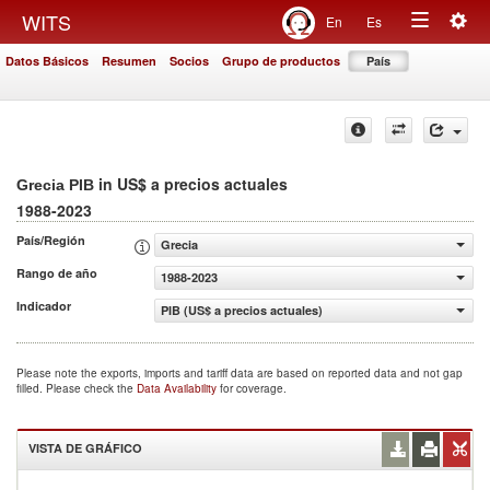
Togg
WITS
En
Es
Toggle
navig
Datos Básicos
Resumen
Socios
Grupo de productos
País
navigation
in US$ a precios actuales
Grecia PIB
1988-2023
País/Región
Grecia
Rango de año
1988-2023
Indicador
PIB (US$ a precios actuales)
Please note the exports, imports and tariff data are based on reported data and not gap
filled. Please check the
Data Availability
for coverage.
VISTA DE GRÁFICO