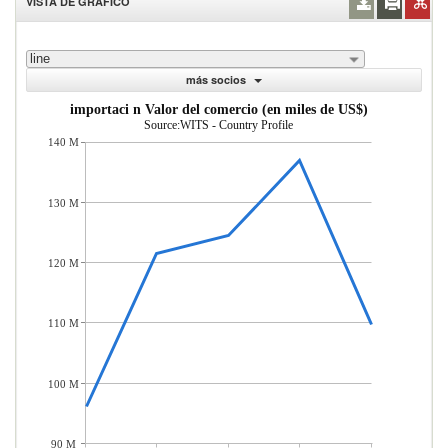
VISTA DE GRÁFICO
line
más socios
importaci n Valor del comercio (en miles de US$)
Source:WITS - Country Profile
140 M
130 M
120 M
110 M
100 M
90 M