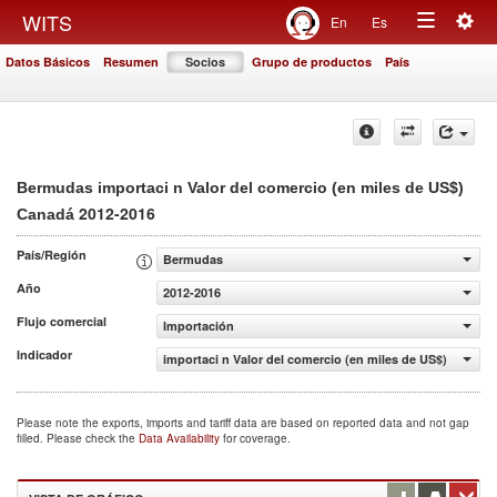
Togg
WITS
En
Es
Toggle
navig
Datos Básicos
Resumen
Socios
Grupo de productos
País
navigation
Bermudas importaci n Valor del comercio (en miles de US$)
2012-2016
Canadá
País/Región
Bermudas
Año
2012-2016
Flujo comercial
Importación
Indicador
importaci n Valor del comercio (en miles de US$)
Please note the exports, imports and tariff data are based on reported data and not gap
filled. Please check the
Data Availability
for coverage.