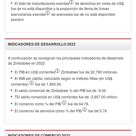
El total de importaciones exentas
de derechos en miles de US$
fue de no está disponible y la proporción de ítems de líneas
arancelarias exentas
de aranceles fue de no está disponible
percent.
INDICADORES DE DESARROLLO
2022
A continuación se consignan los principales indicadores de desarrollo
de
Zimbabwe
en
2022
El PIB en US$ corrientes
Zimbabwe fue de 32,790 millones.
El INB per cápita, calculado según el método Atlas (en US$
corrientes)
fue de 1,960.00.
El saldo comercial de Zimbabwe % del PIB fue de -9.02.
TEl saldo comercial en US$ corrientes fue de -2,957.00 million.
El comercio como % del PIB
fue de 64.76.
El comercio de servicios como % del PIB
fue de 5.76.
INDICADORES DE COMERCIO
2022