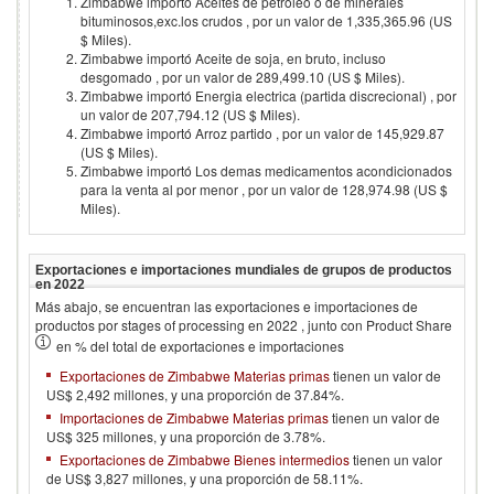
Zimbabwe importó Aceites de petroleo o de minerales
bituminosos,exc.los crudos , por un valor de 1,335,365.96 (US
$ Miles).
Zimbabwe importó Aceite de soja, en bruto, incluso
desgomado , por un valor de 289,499.10 (US $ Miles).
Zimbabwe importó Energia electrica (partida discrecional) , por
un valor de 207,794.12 (US $ Miles).
Zimbabwe importó Arroz partido , por un valor de 145,929.87
(US $ Miles).
Zimbabwe importó Los demas medicamentos acondicionados
para la venta al por menor , por un valor de 128,974.98 (US $
Miles).
Exportaciones e importaciones mundiales de grupos de productos
en
2022
Más abajo, se encuentran las exportaciones e importaciones de
productos por stages of processing en
2022
, junto con Product Share
en % del total de exportaciones e importaciones
Exportaciones de Zimbabwe Materias primas
tienen un valor de
US$ 2,492 millones, y una proporción de 37.84%.
Importaciones de Zimbabwe Materias primas
tienen un valor de
US$ 325 millones, y una proporción de 3.78%.
Exportaciones de Zimbabwe Bienes intermedios
tienen un valor
de US$ 3,827 millones, y una proporción de 58.11%.