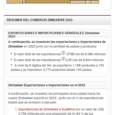
y
Transporte
Varios
Calzado
electricidad
RESUMEN DEL COMERCIO
ZIMBABWE 2022
EXPORTACIONES E IMPORTACIONES GENERALES
Zimbabwe
2022
A continuación, se muestran las exportaciones e importaciones de
Zimbabwe
en
2022
junto con la cantidad de países y productos
El valor total de las exportaciones
(FOB) fue de 6,586 millones.
El valor total de las importaciones
(CIF) fue de 8,604 millones.
A nivel de 6 dígitos del SA, se exportaron 1,188 productos a 103
países y se importaron 3,770 productos desde 150 países.
Zimbabwe
Exportaciones e importaciones en el
2022
A continuación, se muestran los principales cinco países hacia los
cuales
Zimbabwe
exportó en
2022
, junto con el % de exportaciones
totales que se enviaron a ese país:
Exportaciones de Zimbabwe a Sudáfrica
por un valor de US$
2,756 millones,con una proporción de 41.84 % de los