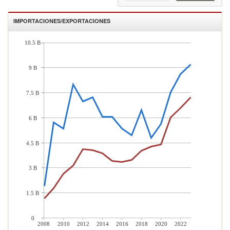
IMPORTACIONES/EXPORTACIONES
10.5 B
9 B
7.5 B
6 B
4.5 B
3 B
1.5 B
0
2008
2010
2012
2014
2016
2018
2020
2022