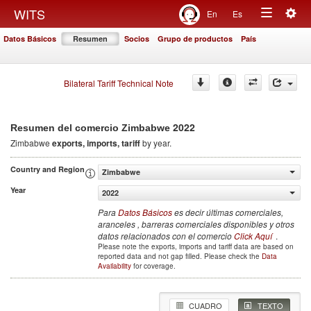
Togg
WITS
En
Es
Toggle
navig
Datos Básicos
Resumen
Socios
Grupo de productos
País
navigation
Bilateral Tariff Technical Note
2022
Resumen del comercio Zimbabwe
Zimbabwe
exports, imports, tariff
by year.
Country and Region
Zimbabwe
Year
2022
Para
Datos Básicos
es decir últimas comerciales,
aranceles , barreras comerciales disponibles y otros
datos relacionados con el comercio
Click Aquí
.
Please note the exports, imports and tariff data are based on
reported data and not gap filled. Please check the
Data
Availability
for coverage.
CUADRO
TEXTO