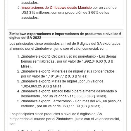
asociados.
Importaciones de Zimbabwe desde Mauricio
por un valor de
US$ 315 millones, con una proporción de 3.66% de los
asociados.
Zimbabwe
exportaciones e importaciones de productos a nivel de 6
dígitos del SA
2022
Los principales cinco productos a nivel de 6 dígitos del SA exportados
al mundo por el
Zimbabwe
, junto con el valor comercial, son:
Zimbabwe exportó Oro para uso no monetario:- - Las demas
formas semilabradas , por un valor de 1,992,346.63 (US $
Miles).
Zimbabwe exportó Minerales de niquel y sus concentrados ,
por un valor de 1,101,947.12 (US $ Miles).
Zimbabwe exportó Matas de niquel , por un valor de
1,024,863.25 (US $ Miles).
Zimbabwe exportó Tabaco total o parcialmente desvenado o
desnervado , por un valor de 911,386.03 (US $ Miles).
Zimbabwe exportó Ferrocromo:- - Con mas del 4%, en peso, de
carbono , por un valor de 363,111.39 (US $ Miles).
Los principales cinco productos a nivel de 6 dígitos del SA
eimportados al mundo por el
Zimbabwe
, junto con el valor comercial,
son: