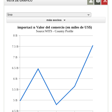
VISTA DE GRÁFICO
line
más socios
importaci n Valor del comercio (en miles de US$)
Source:WITS - Country Profile
8 B
7.5 B
7 B
6.5 B
6 B
5.5 B
5 B
4.5 B