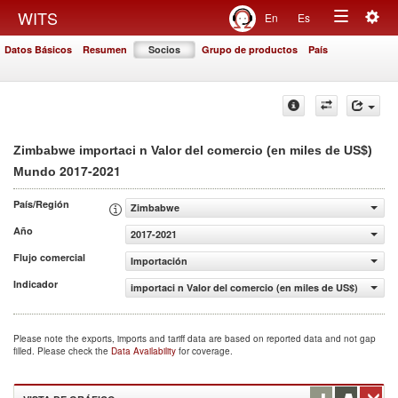
Togg
WITS
En
Es
Toggle
navig
Datos Básicos
Resumen
Socios
Grupo de productos
País
navigation
Zimbabwe importaci n Valor del comercio (en miles de US$)
2017-2021
Mundo
País/Región
Zimbabwe
Año
2017-2021
Flujo comercial
Importación
Indicador
importaci n Valor del comercio (en miles de US$)
Please note the exports, imports and tariff data are based on reported data and not gap
filled. Please check the
Data Availability
for coverage.