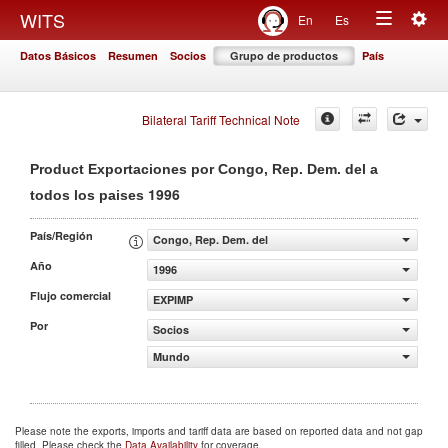
Togg
WITS
En
Es
Toggle
navig
Datos Básicos
Resumen
Socios
Grupo de productos
País
navigation
Bilateral Tariff Technical Note
Product Exportaciones por Congo, Rep. Dem. del a
1996
todos los paises
País/Región
Congo, Rep. Dem. del
Año
1996
Flujo comercial
EXPIMP
Por
Socios
Mundo
Please note the exports, imports and tariff data are based on reported data and not gap
filled. Please check the
Data Availability
for coverage.