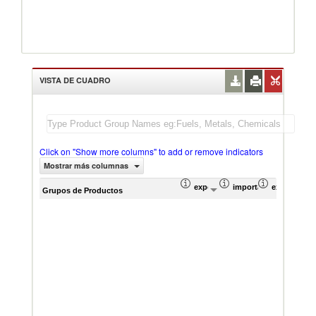
VISTA DE CUADRO
Click on "Show more columns" to add or remove indicators
Mostrar más columnas
exportación Valor del comercio (
importación Valor del
exportación
imp
Grupos de Productos