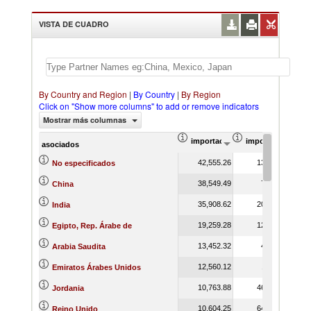
VISTA DE CUADRO
By Country and Region
|
By Country
|
By Region
Click on "Show more columns" to add or remove indicators
Mostrar más columnas
importación Valor del comercio (
importación Prop
asociados
42,555.26
13.99
No especificados
38,549.49
7.88
China
35,908.62
20.55
India
19,259.28
12.98
Egipto, Rep. Árabe de
13,452.32
4.42
Arabia Saudita
12,560.12
1.11
Emiratos Árabes Unidos
10,763.88
46.19
Jordania
10,604.25
64.81
Reino Unido