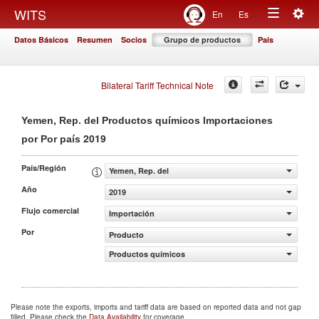
Togg
WITS
En
Es
Toggle
navig
Datos Básicos
Resumen
Socios
Grupo de productos
País
navigation
Bilateral Tariff Technical Note
Yemen, Rep. del Productos químicos Importaciones
2019
por Por país
País/Región
Yemen, Rep. del
Año
2019
Flujo comercial
Importación
Por
Producto
Productos químicos
Please note the exports, imports and tariff data are based on reported data and not gap
filled. Please check the
Data Availability
for coverage.