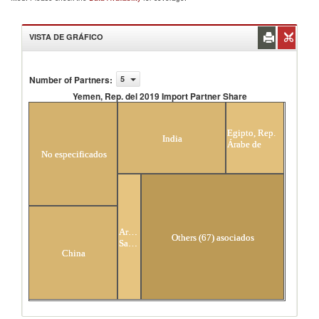
VISTA DE GRÁFICO
Number of Partners
:
5
Yemen, Rep. del 2019 Import Partner Share
Yemen, Rep. del 2019 Import Partner Share
Egipto, Rep.
India
Árabe de
No especificados
Arabia
Others (67) asociados
Saudita
China