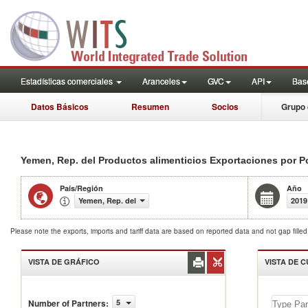
Estadísticas comerciales
Aranceles
GVC
API
Base
Datos Básicos
Resumen
Socios
Grupo 
Yemen, Rep. del Productos alimenticios Exportaciones por P
País/Región
Año
Yemen, Rep. del
2019
Please note the exports, imports and tariff data are based on reported data and not gap fille
VISTA DE GRÁFICO
VISTA DE 
Number of Partners
:
5