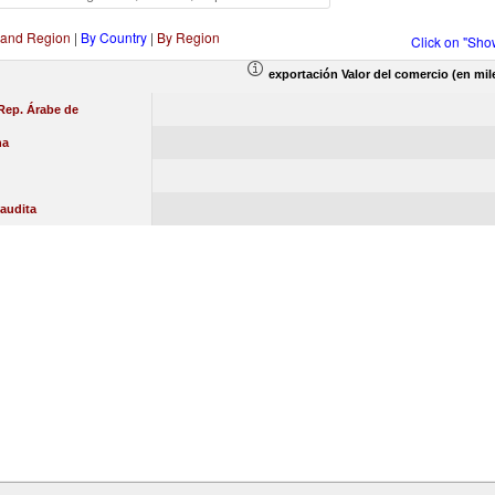
 and Region
|
By Country
|
By Region
Click on "Sho
exportación Valor del comercio (en mil
Rep. Árabe de
na
audita