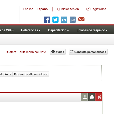
|
English
Español
Iniciar sesión
Registrarse
a de WITS
Referencias
Capacitación
Enlaces de respaldo
Bilateral Tariff Technical Note
Ayuda
Consulta personalizada
oducto
Productos alimenticios