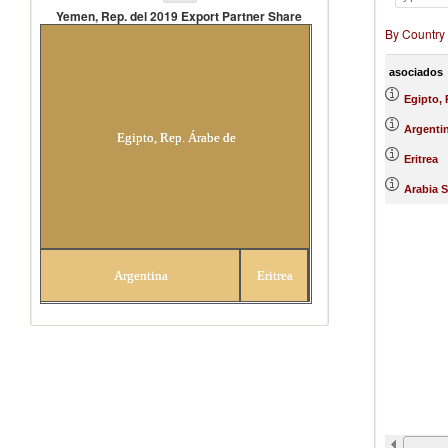
Yemen, Rep. del 2019 Export Partner Share
By Country
Yemen, Rep. del 2019 Export Partner
Share
asociados
Egipto, 
Argenti
Egipto, Rep. Árabe de
Eritrea
Arabia S
Arabia
Argentina
Eritrea
Saudita