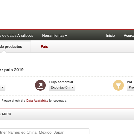
 de datos Analiticos
Herramientas
Inicio
Acerc
de productos
País
2019
or país
Flujo comercial
Por
Exportación
Pr
d. Please check the
Data Availability
for coverage.
CUADRO