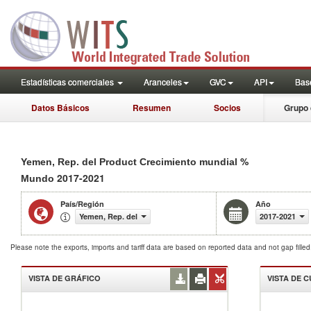
Estadísticas comerciales
Aranceles
GVC
API
Base
Datos Básicos
Resumen
Socios
Grupo 
%
Yemen, Rep. del Product Crecimiento mundial
2017-2021
Mundo
País/Región
Año
Yemen, Rep. del
2017-2021
Please note the exports, imports and tariff data are based on reported data and not gap fille
VISTA DE GRÁFICO
VISTA DE 