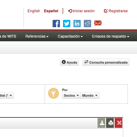
|
English
Español
Iniciar sesión
Registrarse
a de WITS
Referencias
Capacitación
Enlaces de respaldo
Ayuda
Consulta personalizada
Por
ial (%)
Socios
Mundo