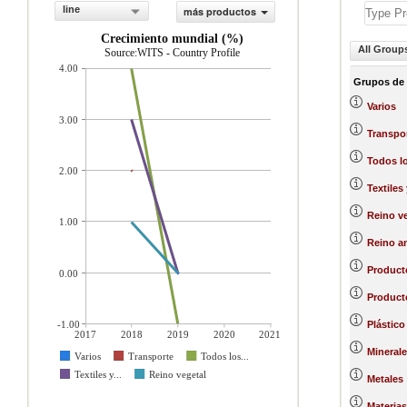
line
más productos
Crecimiento mundial (%)
All Group
Source:WITS - Country Profile
4.00
Grupos de
Varios
3.00
Transpo
Todos l
2.00
Textiles
Reino ve
1.00
Reino a
Product
0.00
Producto
-1.00
Plástico
2017
2018
2019
2020
2021
Minerale
Varios
Transporte
Todos los...
Textiles y...
Reino vegetal
Metales
Materias