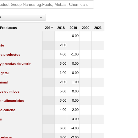
s
 Productos
2017
2018
2019
2020
2021
0.00
2.00
rte
4.00
-1.00
os productos
3.00
0.00
 y prendas de vestir
1.00
0.00
getal
2.00
1.00
nimal
5.00
0.00
os químicos
3.00
0.00
s alimenticios
4.00
-2.00
 o caucho
4.00
s
6.00
-4.00
8.00
-2.00
 primas