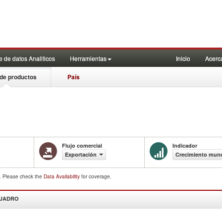
 de datos Analiticos
Herramientas
Inicio
Acerc
de productos
País
Flujo comercial
Indicador
Exportación
Crecimiento mund
d. Please check the
Data Availability
for coverage.
CUADRO