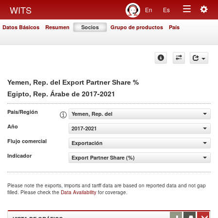
Togg
WITS
En
Es
Toggle
navig
Datos Básicos
Resumen
Socios
Grupo de productos
País
navigation
%
Yemen, Rep. del Export Partner Share
2017-2021
Egipto, Rep. Árabe de
País/Región
Yemen, Rep. del
Año
2017-2021
Flujo comercial
Exportación
Indicador
Export Partner Share (%)
Please note the exports, imports and tariff data are based on reported data and not gap
filled. Please check the
Data Availability
for coverage.