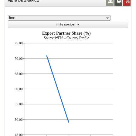
VISTA DE GRÁFICO
line
más socios
Export Partner Share (%)
Source:WITS - Country Profile
75.00
70.00
65.00
60.00
55.00
50.00
45.00