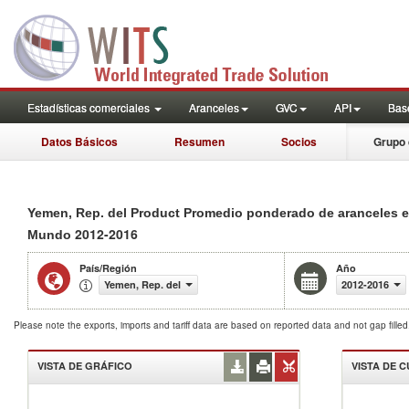
Estadísticas comerciales
Aranceles
GVC
API
Base
Datos Básicos
Resumen
Socios
Grupo 
Yemen, Rep. del Product Promedio ponderado de aranceles 
2012-2016
Mundo
País/Región
Año
Yemen, Rep. del
2012-2016
Please note the exports, imports and tariff data are based on reported data and not gap fille
VISTA DE GRÁFICO
VISTA DE 