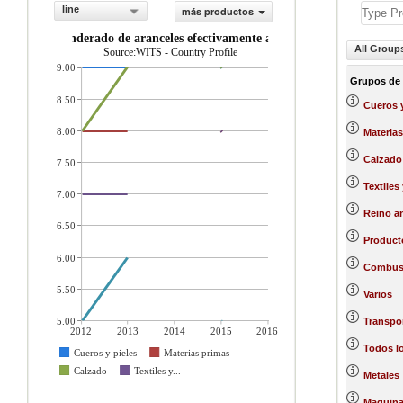
line
más productos
Promedio ponderado de aranceles efectivamente aplicados (%)
All Group
Source:WITS - Country Profile
9.00
Grupos de
8.50
Cueros y
8.00
Materias
Calzado
7.50
Textiles
7.00
Reino a
6.50
Producto
6.00
Combust
5.50
Varios
5.00
Transpo
2012
2013
2014
2015
2016
Todos l
Cueros y pieles
Materias primas
Calzado
Textiles y...
Metales
Maquinar