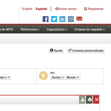
|
English
Español
Iniciar sesión
Registrarse
a de WITS
Referencias
Capacitación
Enlaces de respaldo
Ayuda
Consulta personalizada
Por
do de aranceles efectivamente aplicados (%)
Socios
Mundo