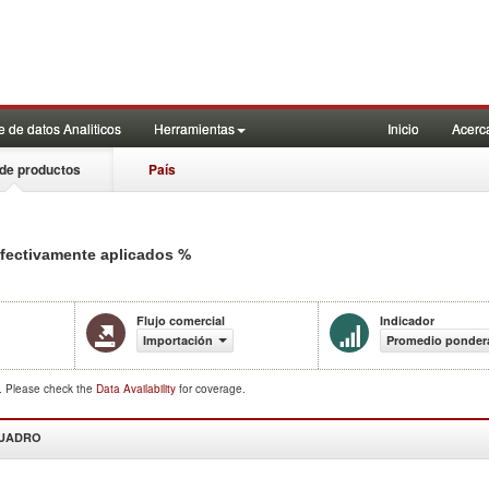
 de datos Analiticos
Herramientas
Inicio
Acerc
de productos
País
%
efectivamente aplicados
Flujo comercial
Indicador
Importación
Promedio pondera
d. Please check the
Data Availability
for coverage.
CUADRO