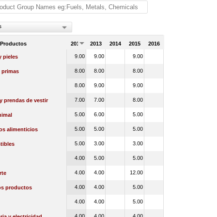
s
 Productos
2012
2013
2014
2015
2016
9.00
9.00
9.00
 pieles
8.00
8.00
8.00
 primas
8.00
9.00
9.00
7.00
7.00
8.00
 y prendas de vestir
5.00
6.00
5.00
nimal
5.00
5.00
5.00
s alimenticios
5.00
3.00
3.00
ibles
4.00
5.00
5.00
4.00
4.00
12.00
rte
4.00
4.00
5.00
os productos
4.00
4.00
5.00
4.00
4.00
4.00
ia y electricidad