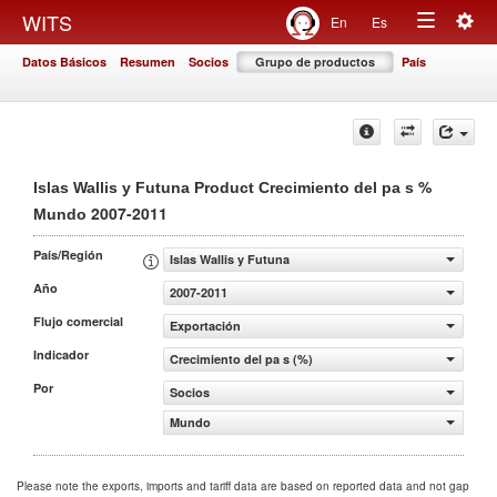
Togg
WITS
En
Es
Toggle
navig
Datos Básicos
Resumen
Socios
Grupo de productos
País
navigation
%
Islas Wallis y Futuna Product Crecimiento del pa s
2007-2011
Mundo
País/Región
Islas Wallis y Futuna
Año
2007-2011
Flujo comercial
Exportación
Indicador
Crecimiento del pa s (%)
Por
Socios
Mundo
Please note the exports, imports and tariff data are based on reported data and not gap