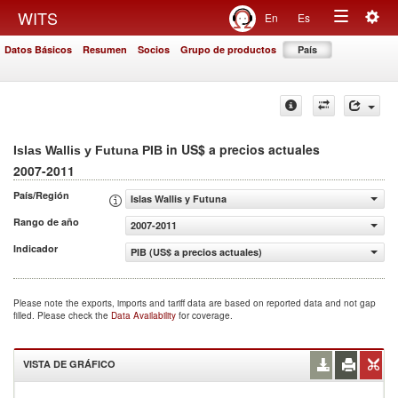
Togg
WITS
En
Es
Toggle
navig
Datos Básicos
Resumen
Socios
Grupo de productos
País
navigation
in US$ a precios actuales
Islas Wallis y Futuna PIB
2007-2011
País/Región
Islas Wallis y Futuna
Rango de año
2007-2011
Indicador
PIB (US$ a precios actuales)
Please note the exports, imports and tariff data are based on reported data and not gap
filled. Please check the
Data Availability
for coverage.
VISTA DE GRÁFICO