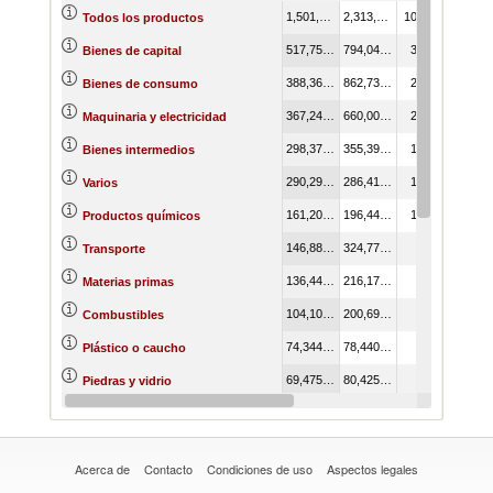
1,501,845,863.84
2,313,424,569.33
100.00
Todos los productos
517,758,977.36
794,043,557.58
34.47
Bienes de capital
388,367,792.74
862,734,522.88
25.86
Bienes de consumo
367,246,820.69
660,007,998.60
24.45
Maquinaria y electricidad
298,377,592.27
355,394,353.87
19.87
Bienes intermedios
290,291,524.05
286,412,139.95
19.33
Varios
161,203,364.87
196,449,944.94
10.73
Productos químicos
146,887,874.63
324,778,180.24
9.78
Transporte
136,449,466.68
216,179,067.08
9.09
Materias primas
104,105,881.82
200,696,083.56
6.93
Combustibles
74,344,870.04
78,440,360.53
4.95
Plástico o caucho
69,475,989.19
80,425,779.25
4.63
Piedras y vidrio
68,679,440.84
122,741,143.39
4.57
Metales
Acerca de
Contacto
Condiciones de uso
Aspectos legales