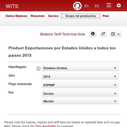
Togg
WITS
En
Es
Toggle
navig
Datos Básicos
Resumen
Socios
Grupo de productos
País
navigation
Bilateral Tariff Technical Note
Product Exportaciones por Estados Unidos a todos los
2015
paises
País/Región
Estados Unidos
Año
2015
Flujo comercial
EXPIMP
Por
Socios
Mundo
Please note the exports, imports and tariff data are based on reported data and not gap
filled. Please check the
Data Availability
for coverage.