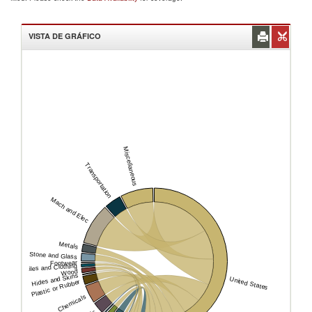
VISTA DE GRÁFICO
Miscellaneous
Transportation
Mach and Elec
Metals
Stone and Glass
Footwear
Textiles and Clothing
Wood
Hides and Skins
United States
Plastic or Rubber
Chemicals