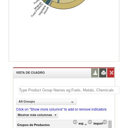
Fuels
Minerals
Food Products
Vegetable
Animal
VISTA DE CUADRO
All Groups
Click on "Show more columns" to add or remove indicators
Mostrar más columnas
exportación Valor del comercio (
importación Valor del 
exportación 
Grupos de Productos