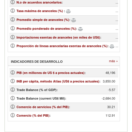
...
N.o de acuerdos arancelarios
:
...
Tasa máxima de aranceles (%)
:
...
Promedio simple de aranceles (%)
:
...
Promedio ponderado de aranceles (%)
:
...
Importaciones exentas de aranceles (en miles de US$)
:
...
Proporción de líneas arancelarias exentas de aranceles (%)
:
más »
INDICADORES DE DESARROLLO
48,196
PIB (en millones de US $ a precios actuales)
:
3,850.00
INB per cápita, método Atlas (US$ a precios actuales)
:
-5.57
Trade Balance (% of GDP):
-2,684.00
Trade Balance (current US$ Mil):
30.21
Comercio de servicios (% del PIB)
:
112.91
Comercio (% del PIB)
: