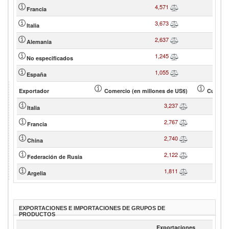
4,571
Francia
3,673
Italia
2,637
Alemania
1,245
No especificados
1,055
España
Exportador
Comercio (en millones de US$)
Cuota d
3,237
Italia
2,767
Francia
2,740
China
2,122
Federación de Rusia
1,811
Argelia
EXPORTACIONES E IMPORTACIONES DE GRUPOS DE
PRODUCTOS
Exportaciones