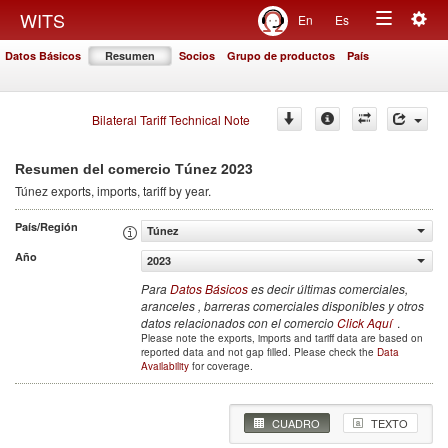
Togg
WITS
En
Es
Toggle
navig
Datos Básicos
Resumen
Socios
Grupo de productos
País
navigation
Bilateral Tariff Technical Note
2023
Resumen del comercio Túnez
Túnez
exports, imports, tariff by year
.
País/Región
Túnez
Año
2023
Para
Datos Básicos
es decir últimas comerciales,
aranceles , barreras comerciales disponibles y otros
datos relacionados con el comercio
Click Aquí
.
Please note the exports, imports and tariff data are based on
reported data and not gap filled. Please check the
Data
Availability
for coverage.
CUADRO
TEXTO