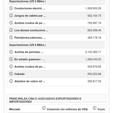
Exportaciones (US $ Miles )
1,309,903.29
Conductores electric ...
922,164.75
Juegos de cables par ...
793,987.19
Aceites crudos de pe ...
663,358.46
Los demas conductore ...
469,178.18
Pantalones,calzones. ...
Importaciones (US $ Miles )
2,100,350.71
Aceites de petroleo ...
1,326,043.02
En estado gaseoso:- ...
505,979.83
Aceites crudos de pe ...
500,222.86
Cebada
459,817.53
Alambre de cobre ref ...
PRINCIPALES CINCO ASOCIADOS EXPORTADORES E
IMPORTADORES
Mercado
Comercio (en millones de US$)
Cuota de so