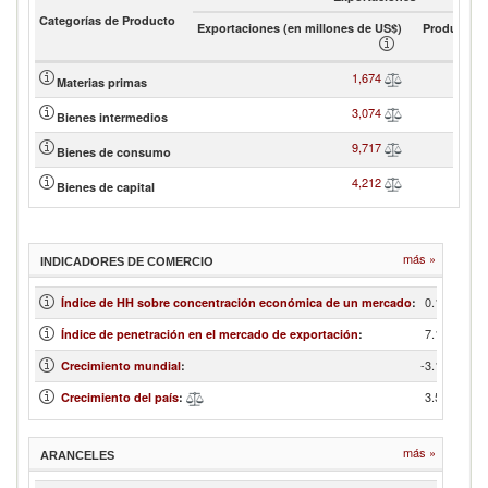
Categorías de Producto
Exportaciones (en millones de US$)
Product sh
1,674
Materias primas
3,074
Bienes intermedios
9,717
Bienes de consumo
4,212
Bienes de capital
más »
INDICADORES DE COMERCIO
0.11
Índice de HH sobre concentración económica de un mercado
:
7.19
Índice de penetración en el mercado de exportación
:
-3.13
Crecimiento mundial
:
3.58
Crecimiento del país
:
más »
ARANCELES