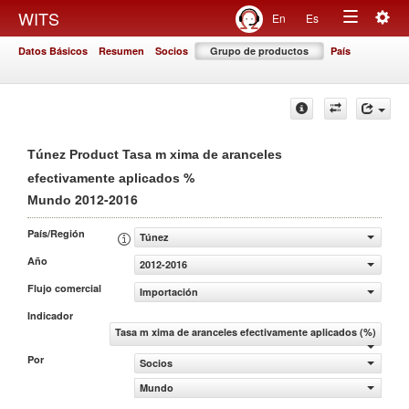
Togg
WITS
En
Es
Toggle
navig
Datos Básicos
Resumen
Socios
Grupo de productos
País
navigation
Túnez Product Tasa m xima de aranceles
%
efectivamente aplicados
2012-2016
Mundo
País/Región
Túnez
Año
2012-2016
Flujo comercial
Importación
Indicador
Tasa m xima de aranceles efectivamente aplicados (%)
Por
Socios
Mundo