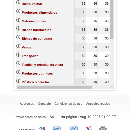
36
36
36
36
3
Reino animal
36
36
36
36
3
Productos alimenticios
36
36
36
36
3
Materias primas
36
36
36
36
3
Bienes intermedios
36
36
36
36
3
Bienes de consumo
30
30
30
30
2
Varios
30
30
30
30
2
Transporte
30
30
30
30
2
Textiles y prendas de vestir
30
30
30
30
2
Productos químicos
30
30
30
30
2
Plástico o caucho
30
30
30
30
2
Piedras y vidrio
Acerca de
Contacto
Condiciones de uso
Aspectos legales
Actualizar página
: Aug-10-2026 01:09 ET
Proveedores de datos
Asociados