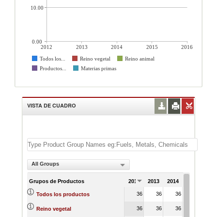
10.00
0.00
2012
2013
2014
2015
2016
Todos los...
Reino vegetal
Reino animal
Productos...
Materias primas
VISTA DE CUADRO
All Groups
Grupos de Productos
2012
2013
2014
2015
201
36
36
36
36
3
Todos los productos
36
36
36
36
3
Reino vegetal