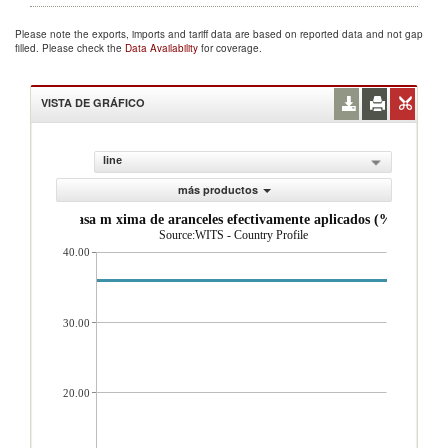
Please note the exports, imports and tariff data are based on reported data and not gap
filled. Please check the
Data Availability
for coverage.
VISTA DE GRÁFICO
line
más productos
Tasa m xima de aranceles efectivamente aplicados (%)
Source:WITS - Country Profile
40.00
30.00
20.00