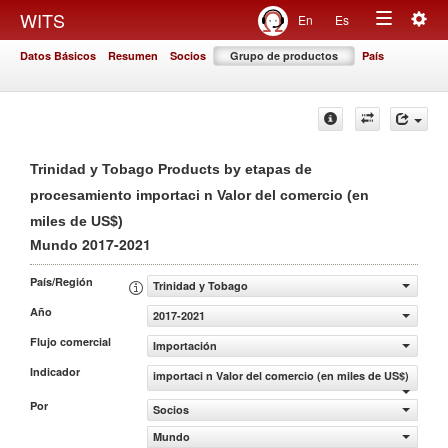
Togg
WITS
En
Es
Toggle
navig
Datos Básicos
Resumen
Socios
Grupo de productos
País
navigation
Trinidad y Tobago Products by etapas de
procesamiento importaci n Valor del comercio (en
miles de US$)
2017-2021
Mundo
País/Región
Trinidad y Tobago
Año
2017-2021
Flujo comercial
Importación
Indicador
importaci n Valor del comercio (en miles de US$)
Por
Socios
Mundo