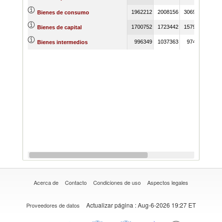
1962212
2008156
3069589
1942
Bienes de consumo
1700752
1723442
1579631
1463
Bienes de capital
996349
1037363
974002
884
Bienes intermedios
Acerca de
Contacto
Condiciones de uso
Aspectos legales
Actualizar página
: Aug-6-2026 19:27 ET
Proveedores de datos