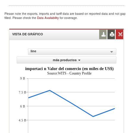
Please note the exports, imports and tariff data are based on reported data and not gap
filled. Please check the
Data Availability
for coverage.
VISTA DE GRÁFICO
line
más productos
importaci n Valor del comercio (en miles de US$)
Source:WITS - Country Profile
9 B
7.5 B
6 B
4.5 B