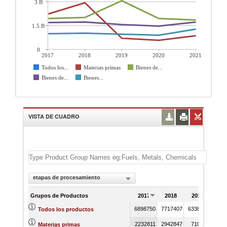
3 B
1.5 B
0
2017
2018
2019
2020
2021
Todos los...
Materias primas
Bienes de...
Bienes de...
Bienes...
VISTA DE CUADRO
etapas de procesamiento
Grupos de Productos
2017
2018
2019
20
6898750
7717407
6338601
4875
Todos los productos
2232811
2942847
710926
581
Materias primas