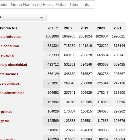
s
 Productos
2017
2018
2019
2020
2021
1801809
1849933
2661824
1828884
1996021
os productos
681334
715259
1421219
730222
613144
de consumo
587333
609169
766678
669694
789741
e capital
493712
531761
594146
493657
559425
ia y electricidad
366129
348650
315527
263768
293867
intermedios
252891
269846
258888
225344
247126
os químicos
204652
207341
206829
178247
189900
s alimenticios
167992
134915
132585
118926
99596
164029
173854
156115
164078
297262
 primas
122569
123533
125581
117656
128676
getal
118097
129277
184669
109938
113862
105250
116053
103584
95202
116054
 o caucho