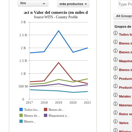
line
más productos
importaci n Valor del comercio (en miles de US$)
All Group
Source:WITS - Country Profile
3 B
Grupos de
Todos l
2.5 B
Bienes 
2 B
Bienes d
1.5 B
Maquinar
Bienes 
1 B
Product
500 M
Producto
Metales
0
2017
2018
2019
2020
2021
Materias
Todos los...
Bienes de...
Reino ve
Bienes de...
Maquinaria y...
Bienes...
Varios
Plástico