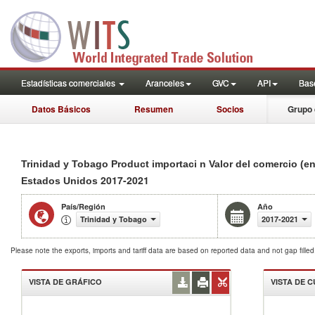
Estadísticas comerciales
Aranceles
GVC
API
Base
Datos Básicos
Resumen
Socios
Grupo 
Trinidad y Tobago Product importaci n Valor del comercio (e
2017-2021
Estados Unidos
País/Región
Año
Trinidad y Tobago
2017-2021
Please note the exports, imports and tariff data are based on reported data and not gap fille
VISTA DE GRÁFICO
VISTA DE 