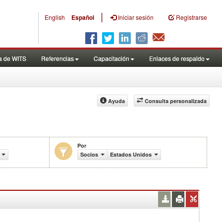
|
English
Español
Iniciar sesión
Registrarse
a de WITS
Referencias
Capacitación
Enlaces de respaldo
Ayuda
Consulta personalizada
Por
comercio (en miles de US$)
Socios
Estados Unidos