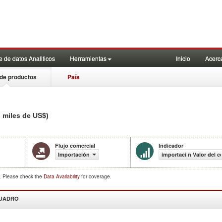
 de datos Analiticos
Herramientas
Inicio
Acerc
de productos
País
n miles de US$)
Flujo comercial
Indicador
Importación
importaci n Valor del 
d. Please check the
Data Availability
for coverage.
CUADRO