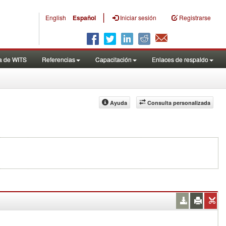
|
English
Español
Iniciar sesión
Registrarse
a de WITS
Referencias
Capacitación
Enlaces de respaldo
Ayuda
Consulta personalizada