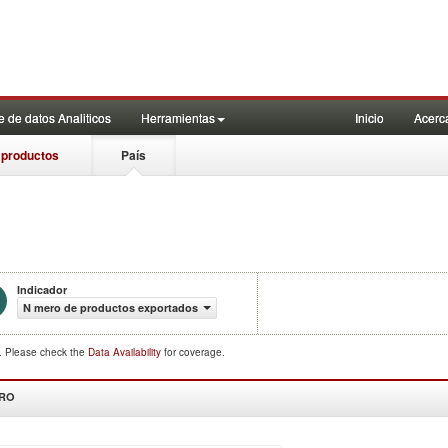
 de datos Analiticos
Herramientas
Inicio
Acerc
 productos
País
Indicador
N mero de productos exportados
d. Please check the
Data Availability
for coverage.
DRO