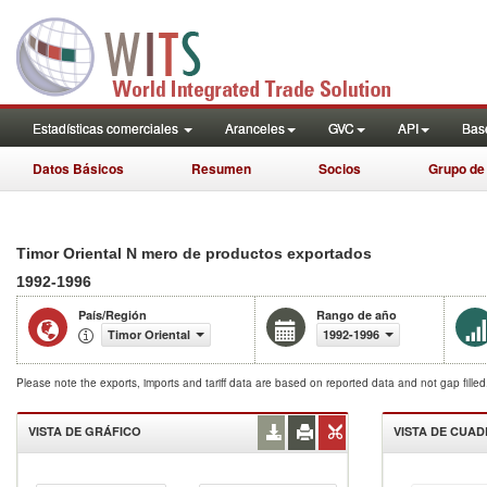
Estadísticas comerciales
Aranceles
GVC
API
Base
Datos Básicos
Resumen
Socios
Grupo de
Timor Oriental N mero de productos exportados
1992-1996
País/Región
Rango de año
Timor Oriental
1992-1996
Please note the exports, imports and tariff data are based on reported data and not gap fille
VISTA DE GRÁFICO
VISTA DE CUA