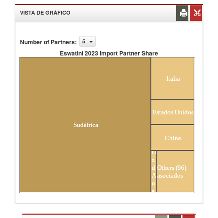
VISTA DE GRÁFICO
Number of Partners
:
5
Eswatini 2023 Import Partner Share
Eswatini 2023 Import Partner Share
Italia
Estados Unidos
Sudáfrica
China
Otra
zona
de
Others (96)
Asia,
asociados
no
esp.