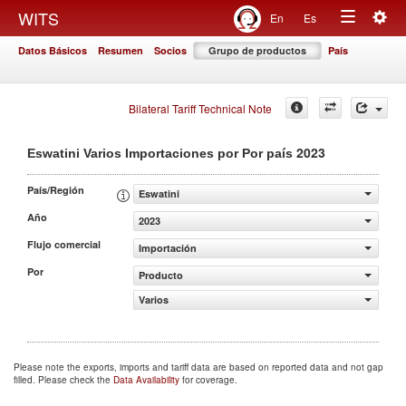
Togg
WITS
En
Es
Toggle
navig
Datos Básicos
Resumen
Socios
Grupo de productos
País
navigation
Bilateral Tariff Technical Note
2023
Eswatini Varios Importaciones por Por país
País/Región
Eswatini
Año
2023
Flujo comercial
Importación
Por
Producto
Varios
Please note the exports, imports and tariff data are based on reported data and not gap
filled. Please check the
Data Availability
for coverage.