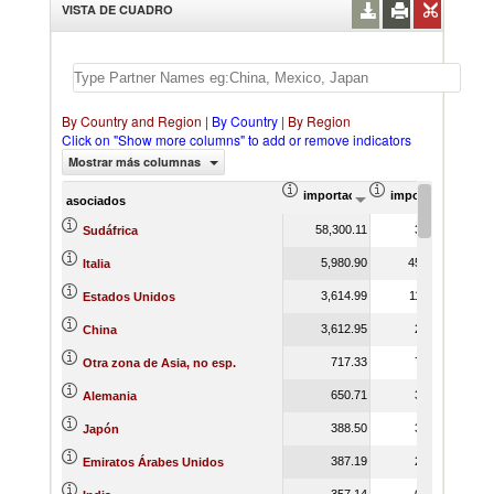
VISTA DE CUADRO
By Country and Region
|
By Country
|
By Region
Click on "Show more columns" to add or remove indicators
Mostrar más columnas
importación Valor del comercio (
importación Prop
asociados
58,300.11
3.88
Sudáfrica
5,980.90
45.97
Italia
3,614.99
11.47
Estados Unidos
3,612.95
2.34
China
717.33
7.19
Otra zona de Asia, no esp.
650.71
3.47
Alemania
388.50
3.19
Japón
387.19
2.26
Emiratos Árabes Unidos
357.14
0.49