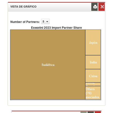
VISTA DE GRÁFICO
Number of Partners
:
5
Eswatini 2023 Import Partner Share
Eswatini 2023 Import Partner Share
Japón
India
Sudáfrica
China
Corea,
Rep. de
Others
(76)
asociados