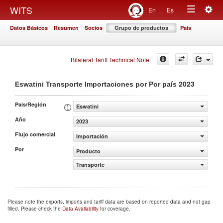
Togg
WITS
En
Es
Toggle
navig
Datos Básicos
Resumen
Socios
Grupo de productos
País
navigation
Bilateral Tariff Technical Note
2023
Eswatini Transporte Importaciones por Por país
País/Región
Eswatini
Año
2023
Flujo comercial
Importación
Por
Producto
Transporte
Please note the exports, imports and tariff data are based on reported data and not gap
filled. Please check the
Data Availability
for coverage.