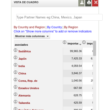
VISTA DE CUADRO
By Country and Region
|
By Country
|
By Region
Click on "Show more columns" to add or remove indicators
Mostrar más columnas
importación Valor del comercio (
importación Prop
asociados
99,965.36
6.65
Sudáfrica
7,425.33
61.06
Japón
4,059.54
5.61
India
3,846.37
2.49
China
1,040.56
25.75
Corea, Rep. de
667.68
2.12
Estados Unidos
628.75
3.36
Alemania
425.59
5.42
Tailandia
306.02
87.44