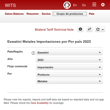
Togg
WITS
En
Es
Toggle
navig
Datos Básicos
Resumen
Socios
Grupo de productos
País
navigation
Bilateral Tariff Technical Note
2023
Eswatini Metales Importaciones por Por país
País/Región
Eswatini
Año
2023
Flujo comercial
Importación
Por
Producto
Metales
Please note the exports, imports and tariff data are based on reported data and not gap
filled. Please check the
Data Availability
for coverage.