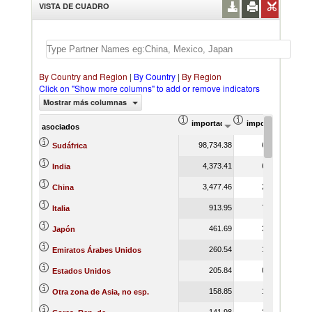
VISTA DE CUADRO
By Country and Region
|
By Country
|
By Region
Click on "Show more columns" to add or remove indicators
Mostrar más columnas
importación Valor del comercio (
importación Prop
asociados
98,734.38
6.57
Sudáfrica
4,373.41
6.05
India
3,477.46
2.25
China
913.95
7.02
Italia
461.69
3.80
Japón
260.54
1.52
Emiratos Árabes Unidos
205.84
0.65
Estados Unidos
158.85
1.59
Otra zona de Asia, no esp.
141.98
3.51