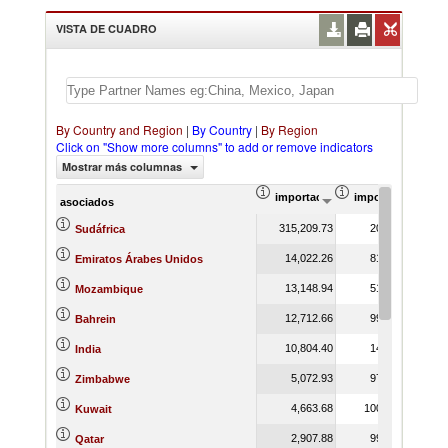
VISTA DE CUADRO
By Country and Region
|
By Country
|
By Region
Click on "Show more columns" to add or remove indicators
Mostrar más columnas
importación Valor del comercio (
importación Prop
asociados
315,209.73
20.96
Sudáfrica
14,022.26
81.76
Emiratos Árabes Unidos
13,148.94
51.90
Mozambique
12,712.66
99.15
Bahrein
10,804.40
14.94
India
5,072.93
97.71
Zimbabwe
4,663.68
100.00
Kuwait
2,907.88
99.21
Qatar