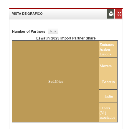
VISTA DE GRÁFICO
Number of Partners
:
5
Eswatini 2023 Import Partner Share
Eswatini 2023 Import Partner Share
Emiratos
Árabes
Unidos
Mozambique
Sudáfrica
Bahrein
India
Others
(31)
asociados