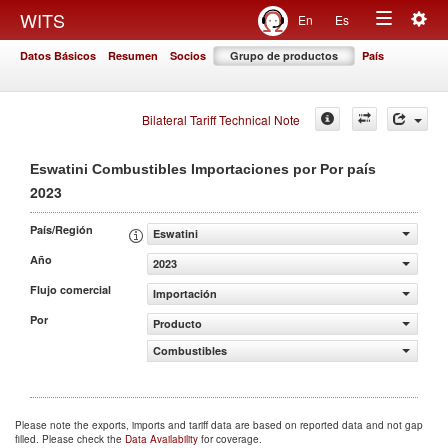
Togg
WITS
En
Es
Toggle
navig
Datos Básicos
Resumen
Socios
Grupo de productos
País
navigation
Bilateral Tariff Technical Note
Eswatini Combustibles Importaciones por Por país
2023
País/Región
Eswatini
Año
2023
Flujo comercial
Importación
Por
Producto
Combustibles
Please note the exports, imports and tariff data are based on reported data and not gap
filled. Please check the
Data Availability
for coverage.