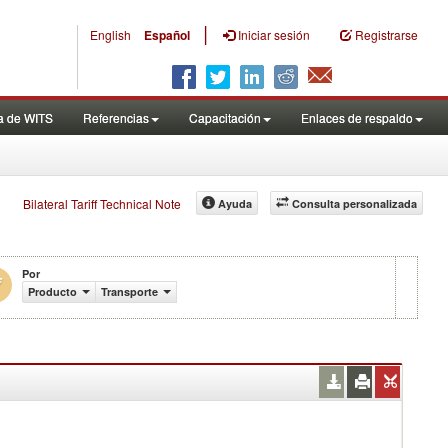
|
English
Español
Iniciar sesión
Registrarse
a de WITS
Referencias
Capacitación
Enlaces de respaldo
Bilateral Tariff Technical Note
Ayuda
Consulta personalizada
Por
Producto
Transporte