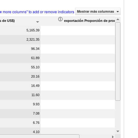
w more columns" to add or remove indicators
Mostrar más columnas
s de US$)
exportación Proporción de productos (%)
5,165.39
2,321.35
96.34
61.89
55.10
20.16
16.49
11.60
9.93
7.08
6.76
4.10