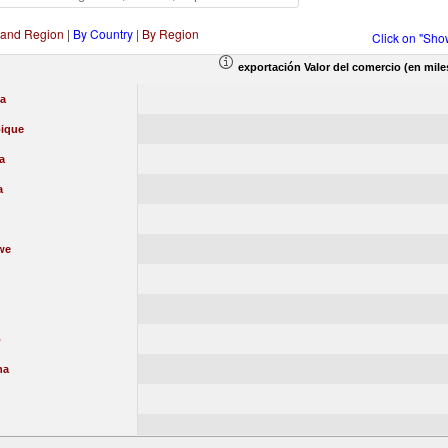
 and Region
|
By Country
|
By Region
Click on "Sho
exportación Valor del comercio (en mile
a
ique
a
a
we
o
na