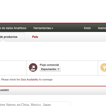
 de datos Analiticos
Herramientas
Inicio
Acerc
de productos
País
Flujo comercial
Exportación
d. Please check the
Data Availability
for coverage.
CUADRO