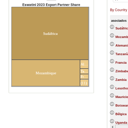
Eswatini 2023 Export Partner Share
By Country
Eswatini 2023 Export Partner
Share
asociados
Sudáfric
Sudáfrica
Mozamb
Alemani
Tanzaní
Francia
Alemania
Tanzanía
Zimbab
Mozambique
Francia
Others
Zambia
(11)
asociados
Lesotho
Maurici
Botswa
Bélgica
Uganda