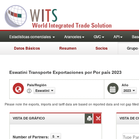
Estadísticas comerciales
Aranceles
GVC
API
Base
Datos Básicos
Resumen
Socios
Grupo 
2023
Eswatini Transporte Exportaciones por Por país
País/Región
Año
Eswatini
2023
Please note the exports, imports and tariff data are based on reported data and not gap fille
VISTA DE GRÁFICO
VISTA DE 
Number of Partners
:
5