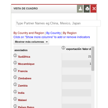
VISTA DE CUADRO
By Country and Region
|
By Country
|
By Region
Click on "Show more columns" to add or remove indicators
Mostrar más columnas
exportación Valor del comercio (
ex
asociados
21,821.37
Sudáfrica
1,380.00
Mozambique
450.92
Francia
436.81
Zimbabwe
296.54
Zambia
286.65
India
117.15
Malawi
87.09
Países Bajos