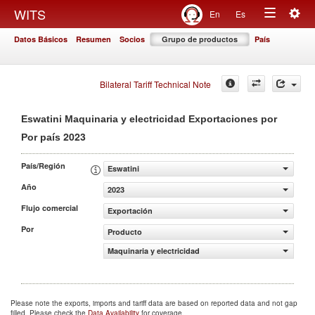
Togg
WITS
En
Es
Toggle
navig
Datos Básicos
Resumen
Socios
Grupo de productos
País
navigation
Bilateral Tariff Technical Note
Eswatini Maquinaria y electricidad Exportaciones por
2023
Por país
País/Región
Eswatini
Año
2023
Flujo comercial
Exportación
Por
Producto
Maquinaria y electricidad
Please note the exports, imports and tariff data are based on reported data and not gap
filled. Please check the
Data Availability
for coverage.