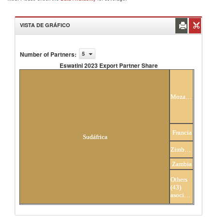
VISTA DE GRÁFICO
Number of Partners
:
5
Eswatini 2023 Export Partner Share
Eswatini 2023 Export Partner Share
Mozambique
Francia
Sudáfrica
Zimbabwe
Zambia
Others
(43)
asociados