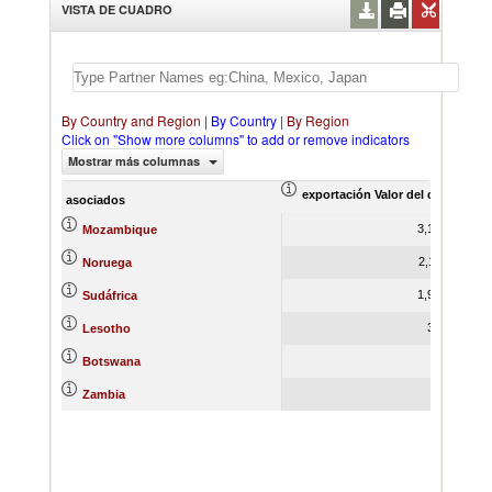
VISTA DE CUADRO
By Country and Region
|
By Country
|
By Region
Click on "Show more columns" to add or remove indicators
Mostrar más columnas
exportación Valor del comercio (
asociados
3,159.54
Mozambique
2,110.61
Noruega
1,932.47
Sudáfrica
361.84
Lesotho
84.91
Botswana
0.01
Zambia