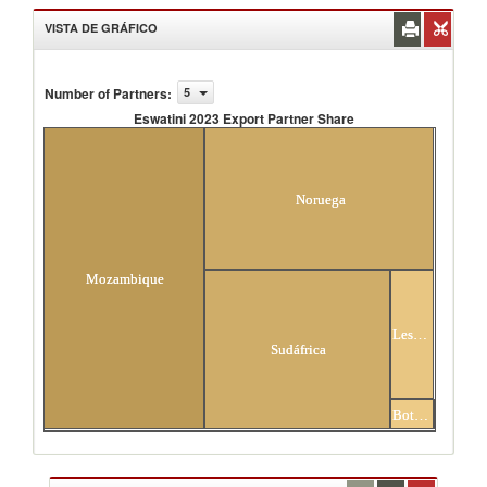
VISTA DE GRÁFICO
Number of Partners
:
5
Eswatini 2023 Export Partner Share
Eswatini 2023 Export Partner Share
Noruega
Mozambique
Lesotho
Sudáfrica
Others (1)
Botswana
asociados