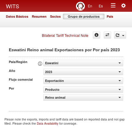
Togg
WITS
En
Es
Toggle
navig
Datos Básicos
Resumen
Socios
Grupo de productos
País
navigation
Bilateral Tariff Technical Note
2023
Eswatini Reino animal Exportaciones por Por país
País/Región
Eswatini
Año
2023
Flujo comercial
Exportación
Por
Producto
Reino animal
Please note the exports, imports and tariff data are based on reported data and not gap
filled. Please check the
Data Availability
for coverage.