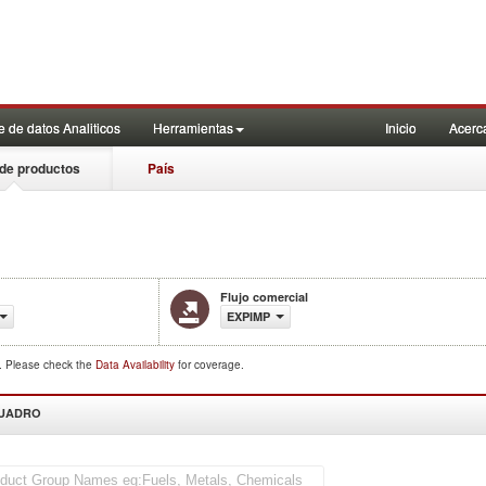
 de datos Analiticos
Herramientas
Inicio
Acerc
de productos
País
Flujo comercial
EXPIMP
d. Please check the
Data Availability
for coverage.
CUADRO