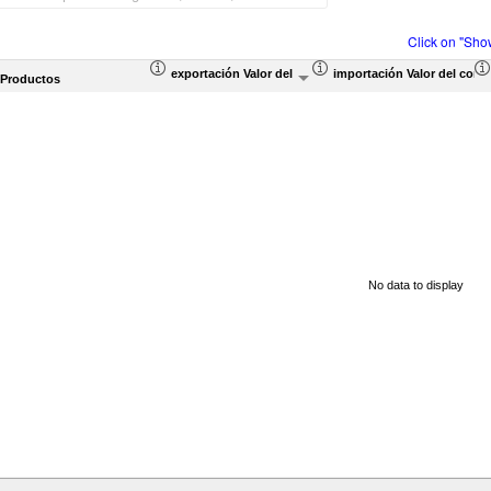
Click on "Sho
exportación Valor del comercio (en miles de US$)
importación Valor del come
 Productos
No data to display