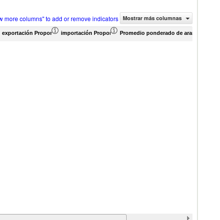
w more columns" to add or remove indicators
Mostrar más columnas
rcio (en miles de US$)
exportación Proporción de productos (%)
importación Proporción de productos (%)
Promedio ponderado de aranceles efec
Pro