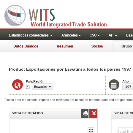
Estadísticas comerciales
Aranceles
GVC
API
Base
Datos Básicos
Resumen
Socios
Grupo 
1997
Product Exportaciones por Eswatini a todos los paises
País/Región
Año
Eswatini
1997
Please note the exports, imports and tariff data are based on reported data and not gap fille
VISTA DE GRÁFICO
VISTA DE 