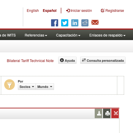
|
English
Español
Iniciar sesión
Registrarse
a de WITS
Referencias
Capacitación
Enlaces de respaldo
Bilateral Tariff Technical Note
Ayuda
Consulta personalizada
Por
Socios
Mundo