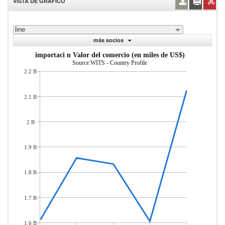
VISTA DE GRÁFICO
line
más socios
importaci n Valor del comercio (en miles de US$)
Source:WITS - Country Profile
2.2 B
2.1 B
2 B
1.9 B
1.8 B
1.7 B
1.6 B