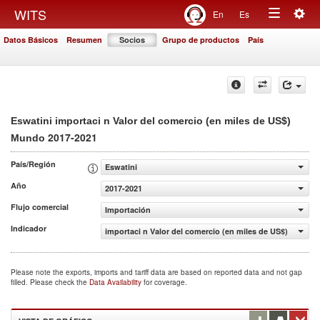
Togg
WITS
En
Es
Toggle
navig
Datos Básicos
Resumen
Socios
Grupo de productos
País
navigation
Eswatini importaci n Valor del comercio (en miles de US$)
2017-2021
Mundo
País/Región
Eswatini
Año
2017-2021
Flujo comercial
Importación
Indicador
importaci n Valor del comercio (en miles de US$)
Please note the exports, imports and tariff data are based on reported data and not gap
filled. Please check the
Data Availability
for coverage.