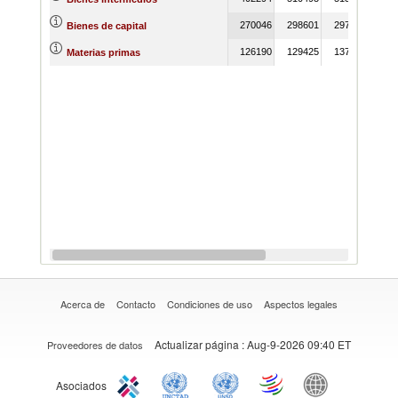
270046
298601
297318
236
Bienes de capital
126190
129425
137062
147
Materias primas
Acerca de
Contacto
Condiciones de uso
Aspectos legales
Actualizar página
: Aug-9-2026 09:40 ET
Proveedores de datos
Asociados