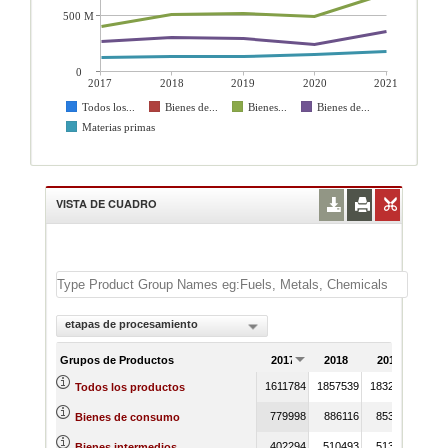
500 M
0
2017
2018
2019
2020
2021
Todos los...
Bienes de...
Bienes...
Bienes de...
Materias primas
VISTA DE CUADRO
etapas de procesamiento
Grupos de Productos
2017
2018
2019
202
1611784
1857539
1832435
1605
Todos los productos
779998
886116
853366
723
Bienes de consumo
402294
510493
513435
485
Bienes intermedios