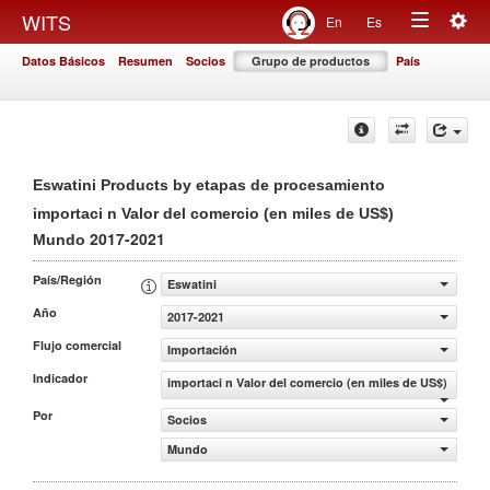
Togg
WITS
En
Es
Toggle
navig
Datos Básicos
Resumen
Socios
Grupo de productos
País
navigation
Eswatini Products by etapas de procesamiento
importaci n Valor del comercio (en miles de US$)
2017-2021
Mundo
País/Región
Eswatini
Año
2017-2021
Flujo comercial
Importación
Indicador
importaci n Valor del comercio (en miles de US$)
Por
Socios
Mundo