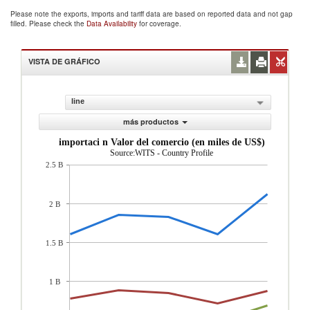
Please note the exports, imports and tariff data are based on reported data and not gap
filled. Please check the
Data Availability
for coverage.
VISTA DE GRÁFICO
line
más productos
importaci n Valor del comercio (en miles de US$)
Source:WITS - Country Profile
2.5 B
2 B
1.5 B
1 B