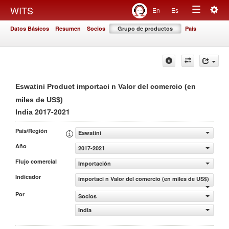
Togg
WITS
En
Es
Toggle
navig
Datos Básicos
Resumen
Socios
Grupo de productos
País
navigation
Eswatini Product importaci n Valor del comercio (en
miles de US$)
2017-2021
India
País/Región
Eswatini
Año
2017-2021
Flujo comercial
Importación
Indicador
importaci n Valor del comercio (en miles de US$)
Por
Socios
India