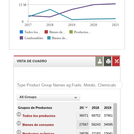
15 M
0
2017
2018
2019
2020
2021
Todos los...
Bienes de...
Productos...
Combustibles
Bienes de...
VISTA DE CUADRO
All Groups
Grupos de Productos
2017
2018
2019
2020
202
36071
68752
37961
54343
569
Todos los productos
27567
56243
34095
50766
525
Bienes de consumo
24539
22183
23041
30851
258
Productos químicos