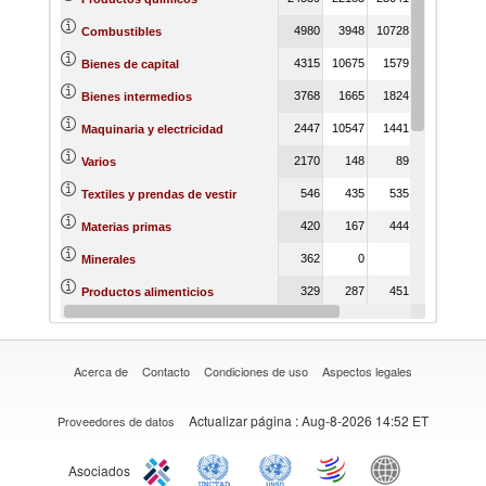
4980
3948
10728
14862
156
Combustibles
4315
10675
1579
2139
23
Bienes de capital
3768
1665
1824
1351
18
Bienes intermedios
2447
10547
1441
1933
18
Maquinaria y electricidad
2170
148
89
234
3
Varios
546
435
535
580
8
Textiles y prendas de vestir
420
167
444
78
1
Materias primas
362
0
0
Minerales
329
287
451
359
4
Productos alimenticios
212
281
655
1283
13
Transporte
Acerca de
Contacto
Condiciones de uso
Aspectos legales
Actualizar página
: Aug-8-2026 14:52 ET
Proveedores de datos
Asociados