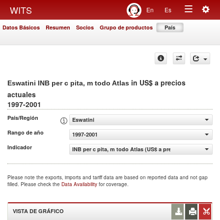
Togg
WITS
En
Es
Toggle
navig
Datos Básicos
Resumen
Socios
Grupo de productos
País
navigation
in US$ a precios
Eswatini INB per c pita, m todo Atlas
actuales
1997-2001
País/Región
Eswatini
Rango de año
1997-2001
Indicador
INB per c pita, m todo Atlas (US$ a precios actuales)
Please note the exports, imports and tariff data are based on reported data and not gap
filled. Please check the
Data Availability
for coverage.
VISTA DE GRÁFICO