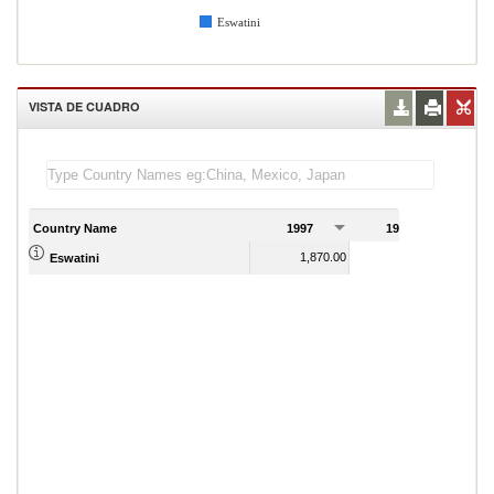
Eswatini
VISTA DE CUADRO
Country Name
1997
1998
1
1,870.00
1,670.00
Eswatini