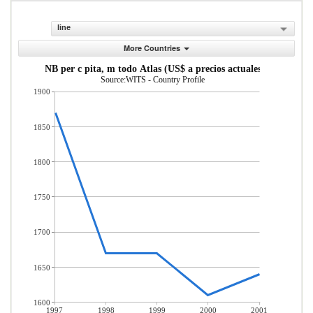
line
More Countries
INB per c pita, m todo Atlas (US$ a precios actuales)
Source:WITS - Country Profile
1900
1850
1800
1750
1700
1650
1600
1997
1998
1999
2000
2001