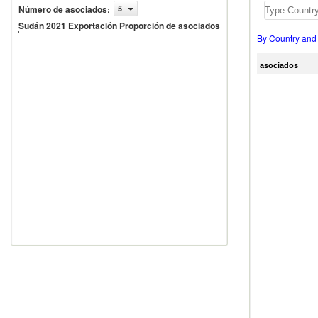
Número de asociados
:
5
udán 2021
xportación
Sudán 2021 Exportación Proporción de asociados
roporción
By Country and
e
sociados
asociados