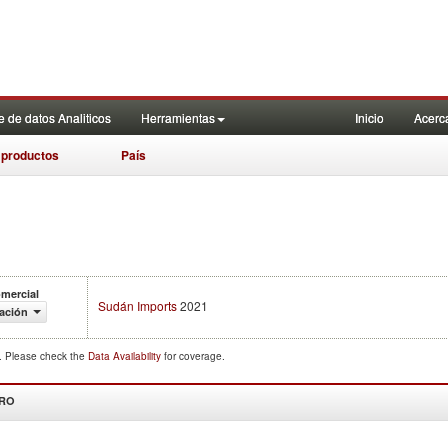
 de datos Analiticos
Herramientas
Inicio
Acerc
 productos
País
omercial
Sudán Imports
2021
ación
d. Please check the
Data Availability
for coverage.
DRO