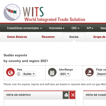
Estadísticas comerciales
Aranceles
GVC
API
Base
Datos Básicos
Resumen
Socios
Grupo de
Sudán exports
2021
by country and region
País
Año/Rango
Flujo c
Sudán
2021
Export
Please note the exports, imports and tariff data are based on reported data and not gap fille
VISTA DE GRÁFICO
VISTA DE CUA