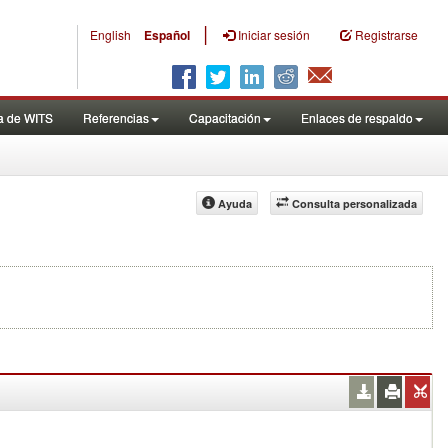
|
English
Español
Iniciar sesión
Registrarse
a de WITS
Referencias
Capacitación
Enlaces de respaldo
Ayuda
Consulta personalizada