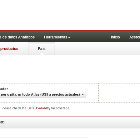
 de datos Analiticos
Herramientas
Inicio
Acerc
 productos
País
cador
 per c pita, m todo Atlas (US$ a precios actuales)
d. Please check the
Data Availability
for coverage.
DRO