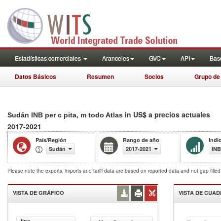
Estadísticas comerciales
Aranceles
GVC
API
Base
Datos Básicos
Resumen
Socios
Grupo de
in US$ a precios actuales
Sudán INB per c pita, m todo Atlas
2017-2021
País/Región
Rango de año
Indi
Sudán
2017-2021
INB
Please note the exports, imports and tariff data are based on reported data and not gap fille
VISTA DE GRÁFICO
VISTA DE CUA