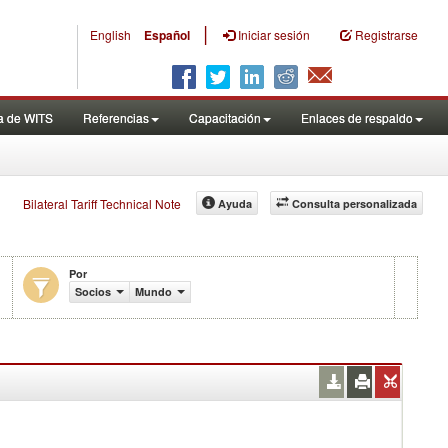
|
English
Español
Iniciar sesión
Registrarse
a de WITS
Referencias
Capacitación
Enlaces de respaldo
Bilateral Tariff Technical Note
Ayuda
Consulta personalizada
Por
Socios
Mundo