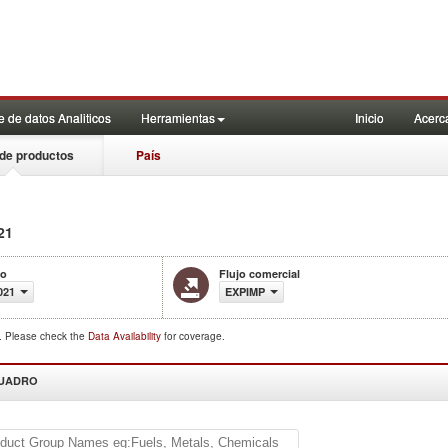
 de datos Analiticos
Herramientas
Inicio
Acerc
de productos
País
21
o
Flujo comercial
021
EXPIMP
d. Please check the
Data Availability
for coverage.
CUADRO