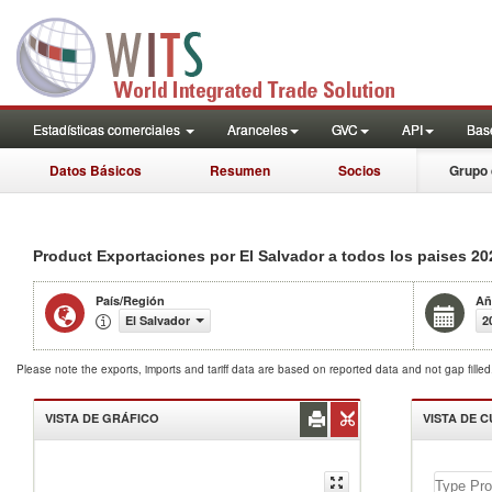
Estadísticas comerciales
Aranceles
GVC
API
Base
Datos Básicos
Resumen
Socios
Grupo 
20
Product Exportaciones por El Salvador a todos los paises
País/Región
Añ
El Salvador
2
Please note the exports, imports and tariff data are based on reported data and not gap fille
VISTA DE GRÁFICO
VISTA DE 