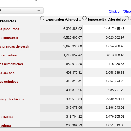
s
Click on "Sho
exportación Valor del comercio (en miles de US$)
importación Valor del comer
 Productos
6,394,888.92
14,617,415.47
os productos
4,525,406.07
6,623,382.97
de consumo
2,646,399.00
1,654,706.43
 y prendas de vestir
1,212,052.42
3,813,168.43
intermedios
859,010.20
1,115,930.37
s alimenticios
498,372.81
1,058,189.66
 o caucho
415,015.41
1,654,274.26
os químicos
403,873.56
585,721.29
403,619.84
2,339,494.14
ia y electricidad
342,076.96
1,196,243.91
341,704.12
2,476,755.51
e capital
260,904.79
1,051,513.36
 primas