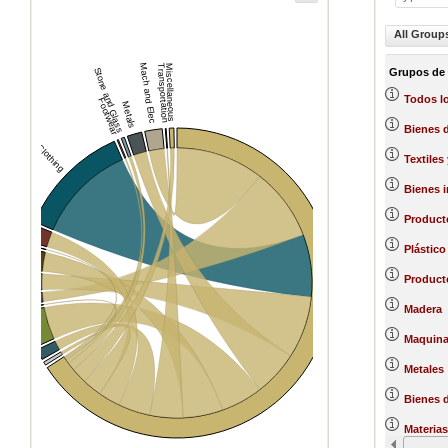
All Group
Mach and Elec
Transportation
Miscellaneous
Grupos de
Stone and Glass
Todos l
Footwear
Metals
Textiles and Clothing
Bienes 
Textiles
Bienes 
Producto
Wood
Skins
ubber
Plástico
Product
cals
uels
Madera
erals
oducts
Maquinar
Vegetable
El Salvador
Animal
Metales
Bienes d
Materias