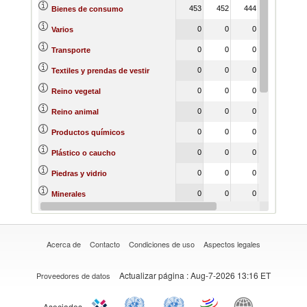
453
452
444
447
44
Bienes de consumo
0
0
0
0
Varios
0
0
0
0
Transporte
0
0
0
0
Textiles y prendas de vestir
0
0
0
0
Reino vegetal
0
0
0
0
Reino animal
0
0
0
0
Productos químicos
0
0
0
0
Plástico o caucho
0
0
0
0
Piedras y vidrio
0
0
0
0
Minerales
0
0
0
0
Metales
Acerca de
Contacto
Condiciones de uso
Aspectos legales
Actualizar página
: Aug-7-2026 13:16 ET
Proveedores de datos
Asociados