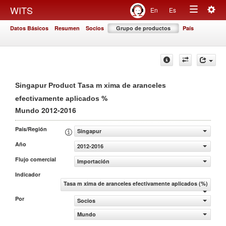
Togg
WITS
En
Es
Toggle
navig
Datos Básicos
Resumen
Socios
Grupo de productos
País
navigation
Singapur Product Tasa m xima de aranceles
%
efectivamente aplicados
2012-2016
Mundo
País/Región
Singapur
Año
2012-2016
Flujo comercial
Importación
Indicador
Tasa m xima de aranceles efectivamente aplicados (%)
Por
Socios
Mundo