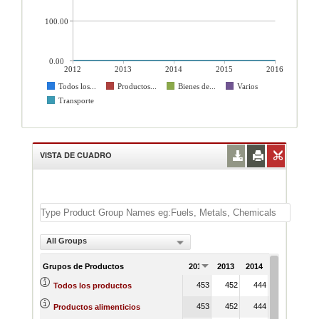
100.00
0.00
2012
2013
2014
2015
2016
Todos los...
Productos...
Bienes de...
Varios
Transporte
VISTA DE CUADRO
All Groups
Grupos de Productos
2012
2013
2014
2015
201
453
452
444
447
44
Todos los productos
453
452
444
447
44
Productos alimenticios