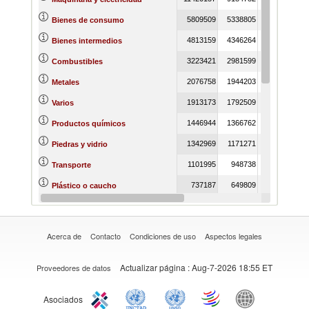
5809509
5338805
5467318
Bienes de consumo
4813159
4346264
3918221
Bienes intermedios
3223421
2981599
2908637
Combustibles
2076758
1944203
1639103
Metales
1913173
1792509
1809440
Varios
1446944
1366762
1466004
Productos químicos
1342969
1171271
1195957
Piedras y vidrio
1101995
948738
1136806
Transporte
737187
649809
676609
Plástico o caucho
210675
208582
218851
Minerales
Acerca de
Contacto
Condiciones de uso
Aspectos legales
Actualizar página
: Aug-7-2026 18:55 ET
Proveedores de datos
Asociados