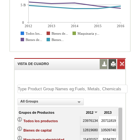
5 B
0
2012
2013
2014
2015
2016
Todos los...
Bienes de...
Maquinaria y...
Bienes de...
Bienes...
VISTA DE CUADRO
All Groups
Grupos de Productos
2012
2013
2014
23976134
20711819
20368652
1
Todos los productos
12819680
10509740
10317674
Bienes de capital
11420157
9184782
8873386
Maquinaria y electricidad