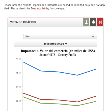
Please note the exports, imports and tariff data are based on reported data and not gap
filled. Please check the
Data Availability
for coverage.
VISTA DE GRÁFICO
line
más productos
importaci n Valor del comercio (en miles de US$)
Source:WITS - Country Profile
25 B
20 B
15 B
10 B