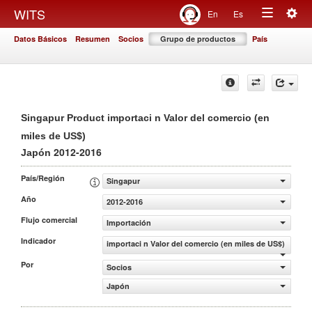
Togg
WITS
En
Es
Toggle
navig
Datos Básicos
Resumen
Socios
Grupo de productos
País
navigation
Singapur Product importaci n Valor del comercio (en
miles de US$)
2012-2016
Japón
País/Región
Singapur
Año
2012-2016
Flujo comercial
Importación
Indicador
importaci n Valor del comercio (en miles de US$)
Por
Socios
Japón