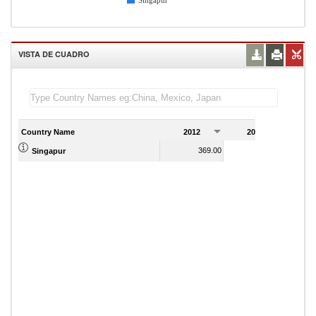
Singapur
VISTA DE CUADRO
Country Name
2012
2013
2
369.00
367.00
Singapur