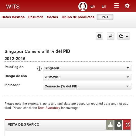
Togg
WITS
En
Es
Toggle
navig
Datos Básicos
Resumen
Socios
Grupo de productos
País
navigation
in % del PIB
Singapur Comercio
2012-2016
País/Región
Singapur
Rango de año
2012-2016
Indicador
Comercio (% del PIB)
Please note the exports, imports and tariff data are based on reported data and not gap
filled. Please check the
Data Availability
for coverage.
VISTA DE GRÁFICO