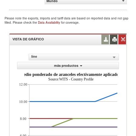
Mundo
Please note the exports, imports and tariff data are based on reported data and not gap
filled. Please check the
Data Availability
for coverage.
VISTA DE GRÁFICO
line
más productos
Promedio ponderado de aranceles efectivamente aplicados (%)
Source:WITS - Country Profile
12.00
10.00
8.00
6.00