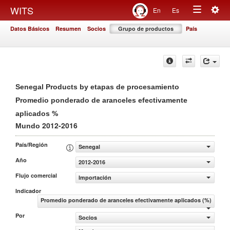
Togg
WITS
En
Es
Toggle
navig
Datos Básicos
Resumen
Socios
Grupo de productos
País
navigation
Senegal Products by etapas de procesamiento
Promedio ponderado de aranceles efectivamente
%
aplicados
2012-2016
Mundo
País/Región
Senegal
Año
2012-2016
Flujo comercial
Importación
Indicador
Promedio ponderado de aranceles efectivamente aplicados (%)
Por
Socios