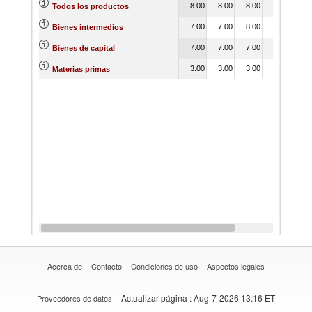
8.00
8.00
8.00
8.00
8.
Todos los productos
7.00
7.00
8.00
8.00
8.
Bienes intermedios
7.00
7.00
7.00
7.00
7.
Bienes de capital
3.00
3.00
3.00
3.00
4.
Materias primas
Acerca de
Contacto
Condiciones de uso
Aspectos legales
Actualizar página
: Aug-7-2026 13:16 ET
Proveedores de datos